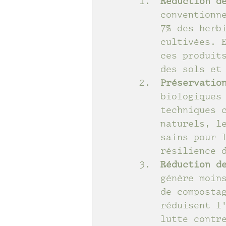
Réduction d
conventionn
7% des herb
cultivées. 
ces produit
des sols et
Préservatio
biologiques
techniques 
naturels, l
sains pour 
résilience 
Réduction d
génère moin
de composta
réduisent l
lutte contr