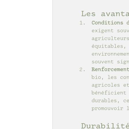
Les avant
Conditions 
exigent sou
agriculteur
équitables,
environneme
souvent sig
Renforcemen
bio, les co
agricoles e
bénéficient
durables, c
promouvoir 
Durabilit