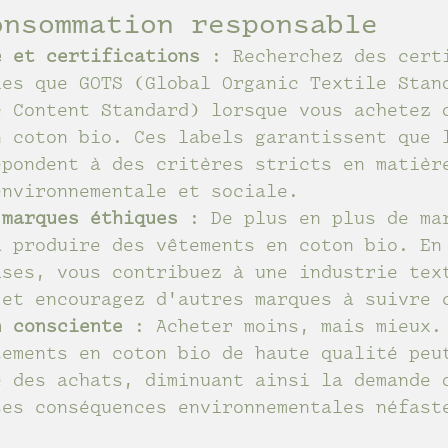
onsommation responsable
e et certifications
 : Recherchez des cert
les que GOTS (Global Organic Textile Stan
c Content Standard) lorsque vous achetez 
n coton bio. Ces labels garantissent que 
épondent à des critères stricts en matièr
environnementale et sociale.
 marques éthiques
 : De plus en plus de ma
à produire des vêtements en coton bio. En
ises, vous contribuez à une industrie tex
 et encouragez d'autres marques à suivre 
n consciente
 : Acheter moins, mais mieux.
tements en coton bio de haute qualité peu
e des achats, diminuant ainsi la demande 
ses conséquences environnementales néfast