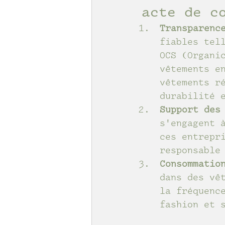
acte de c
Transparenc
fiables tel
OCS (Organi
vêtements e
vêtements r
durabilité 
Support des
s'engagent 
ces entrepr
responsable
Consommatio
dans des vê
la fréquenc
fashion et 