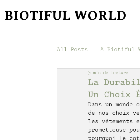
BIOTIFUL WORLD
All Posts
A Biotiful 
3 min de lecture
La Durabi
Un Choix 
Dans un monde o
de nos choix ve
Les vêtements e
prometteuse pou
pourquoi le cot