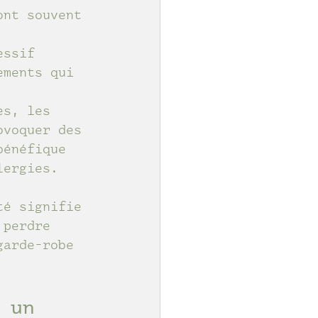
ont souvent 
essif 
ements qui 
es, les 
ovoquer des 
bénéfique 
lergies.
 
té signifie 
 perdre 
garde-robe 
 un 