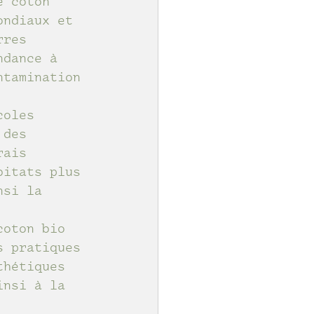
e coton 
ondiaux et 
rres 
ndance à 
ntamination 
coles 
 des 
rais 
bitats plus 
nsi la 
coton bio 
s pratiques 
thétiques 
insi à la 