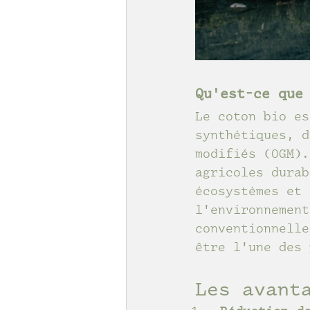
Qu'est-ce que
Le coton bio es
synthétiques, d
modifiés (OGM).
agricoles durab
écosystèmes et 
l'environnement
conventionnelle
être l'une des 
Les avant