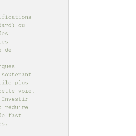
ifications 
dard) ou 
des 
les 
e de 
rques 
 soutenant 
tile plus 
cette voie.
 Investir 
t réduire 
de fast 
es.