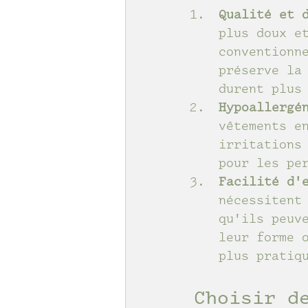
Qualité et 
plus doux e
conventionn
préserve la
durent plus
Hypoallergé
vêtements e
irritations
pour les pe
Facilité d'
nécessitent
qu'ils peuv
leur forme 
plus pratiq
Choisir d