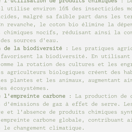
e l'utilisation de produits chimiques
 : L
el utilise environ 16% des insecticides m
icides, malgré sa faible part dans les te
En revanche, le coton bio élimine la dépe
s chimiques nocifs, réduisant ainsi la co
 des sources d'eau.
n de la biodiversité
 : Les pratiques agri
 favorisent la biodiversité. En utilisant
comme la rotation des cultures et les eng
es agriculteurs biologiques créent des ha
les plantes et les animaux, augmentant ai
des écosystèmes.
e l'empreinte carbone
 : La production de 
s d'émissions de gaz à effet de serre. Le
ge et l'absence de produits chimiques syn
'empreinte carbone globale, contribuant a
e le changement climatique.