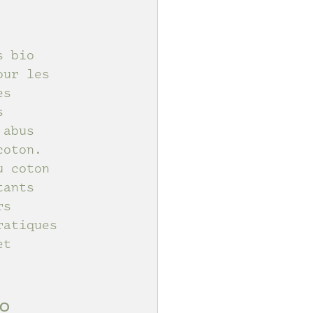
s bio 
our les 
es 
s 
 abus 
coton.
u coton 
tants 
rs 
ratiques 
et 
o