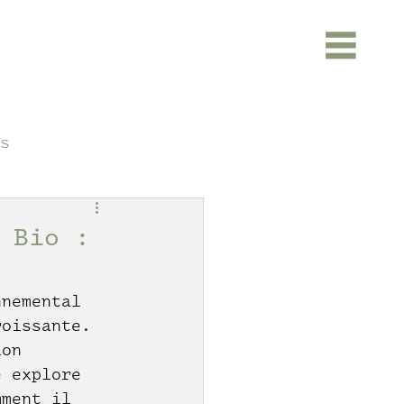
s
 Bio :
nnemental 
roissante. 
ion 
e explore 
mment il 