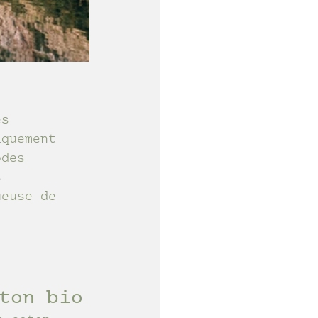
es 
iquement 
odes 
s 
ueuse de 
ton bio