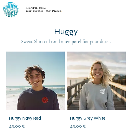
BIOTIFUL WORLD
Your Clothes, Our Planet
.
Huggy
Sweat-Shirt col rond intemporel fait pour durer.
Huggy Navy Red
Huggy Grey White
Prix
Prix
45,00 €
45,00 €