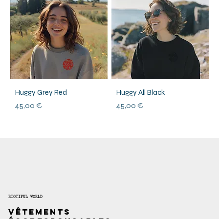
Huggy Grey Red
Huggy All Black
Prix
Prix
45,00 €
45,00 €
BIOTIFUL WORLD
Vêtements