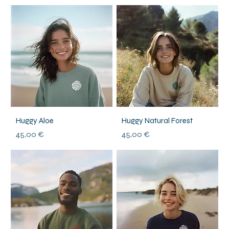
Huggy Aloe
Huggy Natural Forest
Prix
Prix
45,00 €
45,00 €