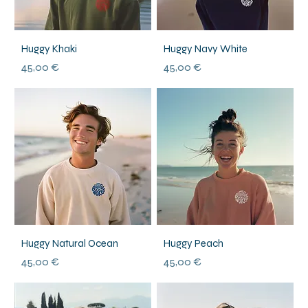
Huggy Khaki
Huggy Navy White
Prix
Prix
45,00 €
45,00 €
Huggy Natural Ocean
Huggy Peach
Prix
Prix
45,00 €
45,00 €