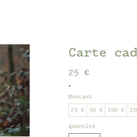
Carte ca
25 €
Montant
25 €
50 €
100 €
15
Quantité