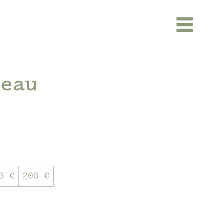
deau
0 €
200 €