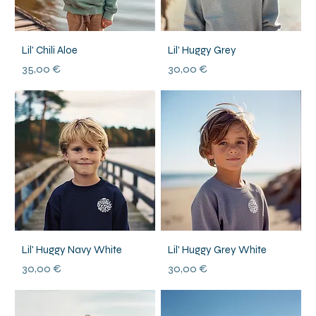
Lil' Chili Aloe
Lil' Huggy Grey
Prix
Prix
35,00 €
30,00 €
Lil' Huggy Navy White
Lil' Huggy Grey White
Prix
Prix
30,00 €
30,00 €