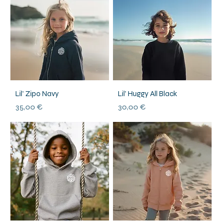
Lil' Zipo Navy
Lil' Huggy All Black
Prix
Prix
35,00 €
30,00 €