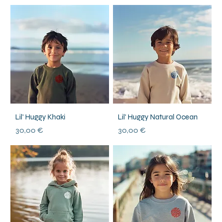
Lil' Huggy Khaki
Lil' Huggy Natural Ocean
Prix
Prix
30,00 €
30,00 €