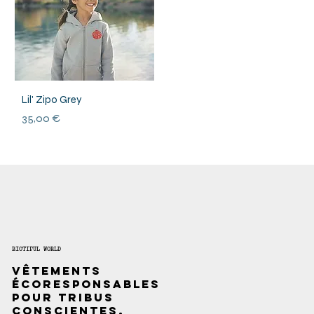
Lil' Zipo Grey
Prix
35,00 €
BIOTIFUL WORLD
Vêtements
écoresponsables
pour tribus
conscientes.