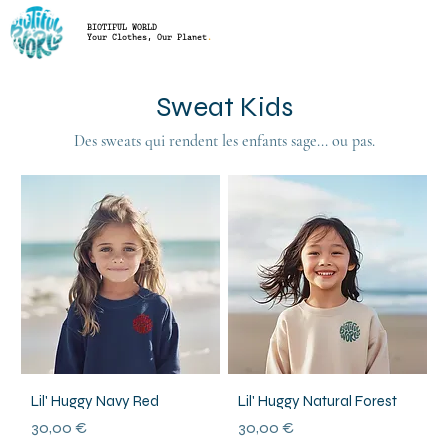
BIOTIFUL WORLD
Your Clothes, Our Planet
.
Sweat Kids
Des sweats qui rendent les enfants sage... ou pas.
Lil' Huggy Navy Red
Lil' Huggy Natural Forest
Prix
Prix
30,00 €
30,00 €